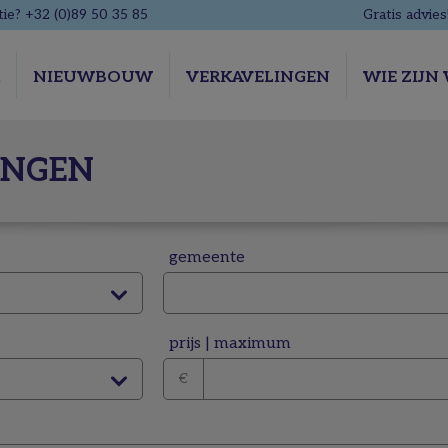
ie? +32 (0)89 50 35 85
Gratis advies
R
NIEUWBOUW
VERKAVELINGEN
WIE ZIJN 
INGEN
gemeente
prijs
|
maximum