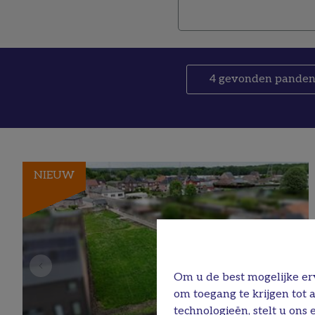
4
gevonden pande
NIEUW
Om u de best mogelijke erv
om toegang te krijgen tot 
technologieën, stelt u ons