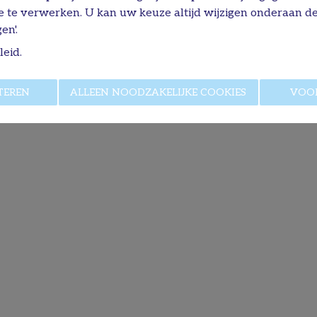
e te verwerken. U kan uw keuze altijd wijzigen onderaan de
BOUWGROND
TE KOOP
en'.
Schietboomstraat , 3740 Bilzen-Hoeselt
leid
.
932 m²
info
TEREN
ALLEEN NOODZAKELIJKE COOKIES
VOO