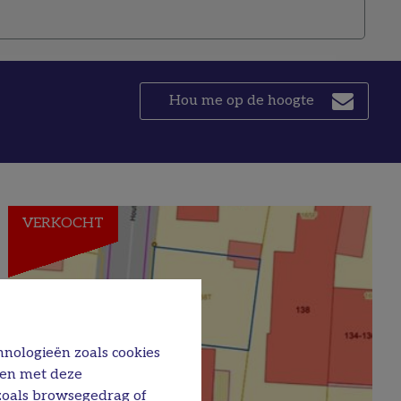
Hou me op de hoogte
VERKOCHT
hnologieën zoals cookies
men met deze
 zoals browsegedrag of