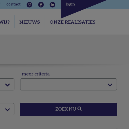
!
contact
login
WIJ?
NIEUWS
ONZE REALISATIES
meer criteria
ZOEK NU