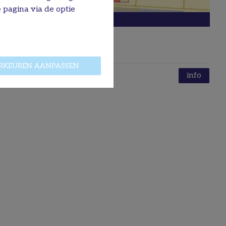
 pagina via de optie
BOUWGROND
TE KOOP
Verkocht
3620
LANAKEN
RKEUREN AANPASSEN
346 m²
info