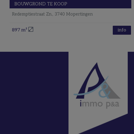
BOUWGROND
TE KOOP
Redemptiestraat Zn., 3740 Mopertingen
897 m²
info