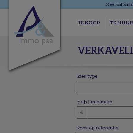
Meer informat
TE KOOP
TE HUU
VERKAVEL
kies type
prijs
|
minimum
zoek op referentie