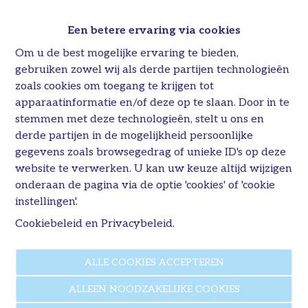
kredietakte.
Een betere ervaring via cookies
Om u de best mogelijke ervaring te bieden,
gebruiken zowel wij als derde partijen technologieën
zoals cookies om toegang te krijgen tot
apparaatinformatie en/of deze op te slaan. Door in te
stemmen met deze technologieën, stelt u ons en
derde partijen in de mogelijkheid persoonlijke
gegevens zoals browsegedrag of unieke ID's op deze
website te verwerken. U kan uw keuze altijd wijzigen
onderaan de pagina via de optie 'cookies' of 'cookie
instellingen'.
Cookiebeleid
en
Privacybeleid
.
Verlaagd btw-tarief voor sloop en
ALLE COOKIES ACCEPTEREN
heropbouw wordt één jaar
verlengd
ALLEEN NOODZAKELIJKE COOKIES