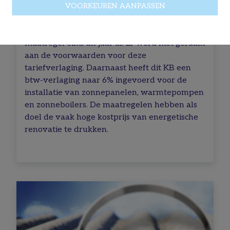
VOORKEUREN AANPASSEN
De verlaagde btw van 6% op sloop en
wederopbouw wordt verlengd tot eind 2023
(KB 27 maart). Normaal gezien liep die
maatregel eind dit jaar af. Er werd niet geraakt
aan de voorwaarden voor deze
tariefverlaging. Daarnaast heeft dit KB een
btw-verlaging naar 6% ingevoerd voor de
installatie van zonnepanelen, warmtepompen
en zonneboilers. De maatregelen hebben als
doel de vaak hoge kostprijs van energetische
renovatie te drukken.